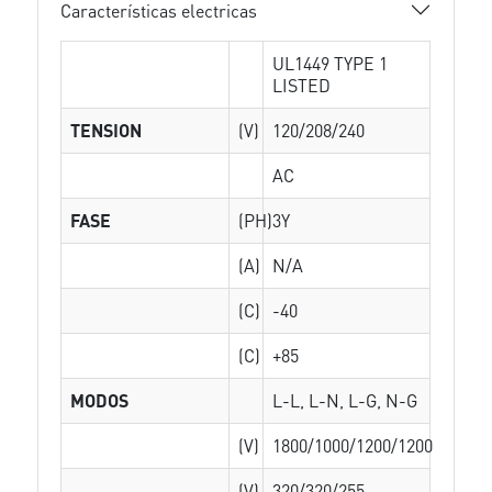
Características electricas
UL1449 TYPE 1
LISTED
TENSION
(V)
120/208/240
AC
FASE
(PH)
3Y
(A)
N/A
(C)
-40
(C)
+85
MODOS
L-L, L-N, L-G, N-G
(V)
1800/1000/1200/1200
(V)
320/320/255