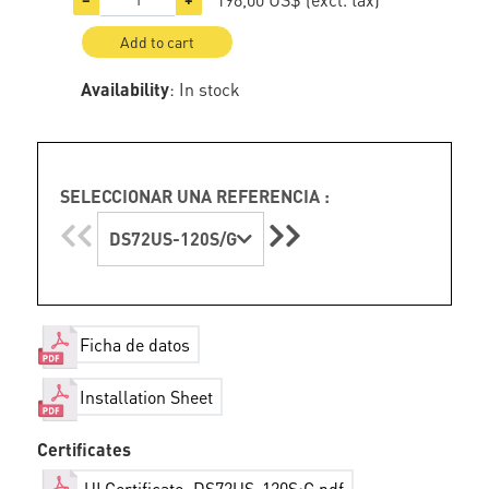
Add to cart
Availability
: In stock
SELECCIONAR UNA REFERENCIA :
DS72US-120S/G
Ficha de datos
Installation Sheet
Certificates
ULCertificate_DS72US-120S:G.pdf