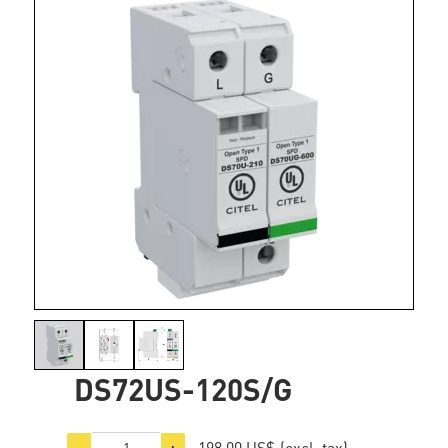
DS72US-120S/G
198,00 US$
(excl. tax)
−
+