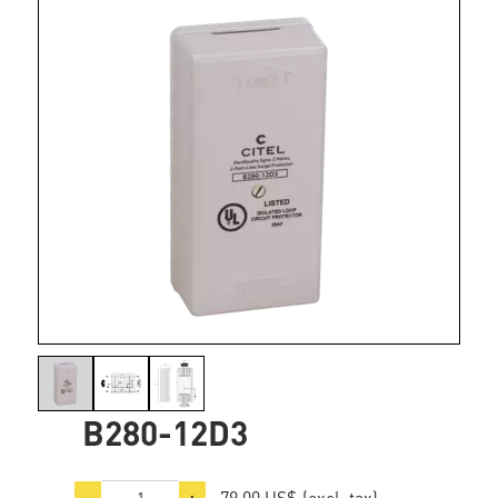
B280-12D3
79,00 US$
(excl. tax)
−
+