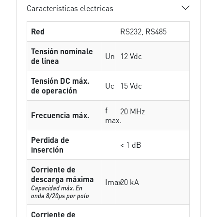
Características electricas
Red
RS232, RS485
Tensión nominale
Un
12 Vdc
de línea
Tensión DC máx.
Uc
15 Vdc
de operación
f
20 MHz
Frecuencia máx.
max.
Perdida de
< 1 dB
inserción
Corriente de
descarga máxima
Imax
20 kA
Capacidad máx. En
onda 8/20µs por polo
Corriente de