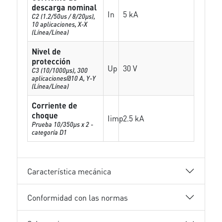
descarga nominal
In
5 kA
C2 (1.2/50us / 8/20µs),
10 aplicaciones, X-X
(Línea/Línea)
Nivel de
protección
Up
30 V
C3 (10/1000μs), 300
aplicaciones@10 A, Y-Y
(Línea/Línea)
Corriente de
choque
Iimp
2.5 kA
Prueba 10/350µs x 2 -
categoría D1
Característica mecánica
Conformidad con las normas