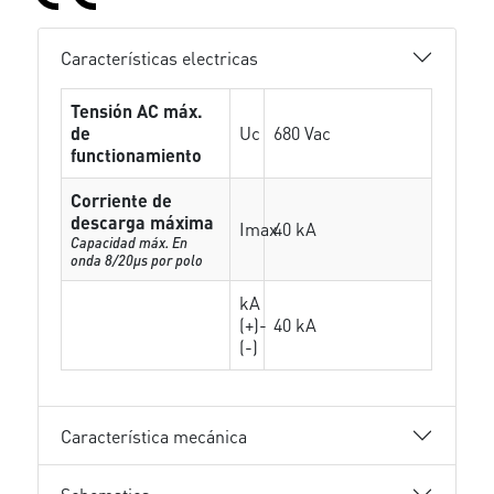
Características electricas
Tensión AC máx.
de
Uc
680 Vac
functionamiento
Corriente de
descarga máxima
Imax
40 kA
Capacidad máx. En
onda 8/20µs por polo
kA
(+)-
40 kA
(-)
Característica mecánica