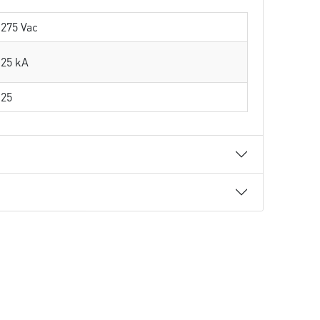
275 Vac
25 kA
25