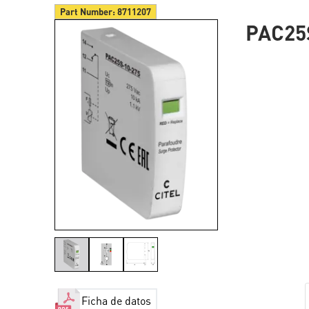
Part Number:
8711207
PAC25
Ficha de datos