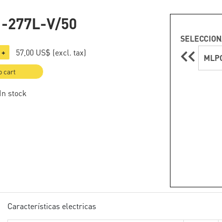
-277L-V/50
SELECCION
57,00 US$
(excl. tax)
+
MLPC
o cart
 In stock
Características electricas