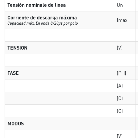
Tensión nominale de línea
Un
Corriente de descarga máxima
Imax
Capacidad máx. En onda 8/20µs por polo
TENSION
(V)
FASE
(PH)
(A)
(C)
(C)
MODOS
(V)