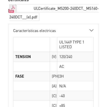
ULCertificate_MS200-240DCT,_MS160-
240DCT__(e).pdf
Características electricas
UL1449 TYPE 1
LISTED
TENSION
(V)
120/240
AC
FASE
(PH)
3H
(A)
N/A
(C)
-40
(C)
+85