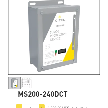
MS200-240DCT
1.328,00 US$
(excl. tax)
−
+