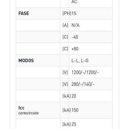
AC
FASE
(PH)
1S
(A)
N/A
(C)
-40
(C)
+80
MODOS
L-L, L-G
(V)
1200/-/1200/-
(V)
280/-/140/-
(kA)
20
Icc
(kA)
150
cortocircuito
(kA)
25