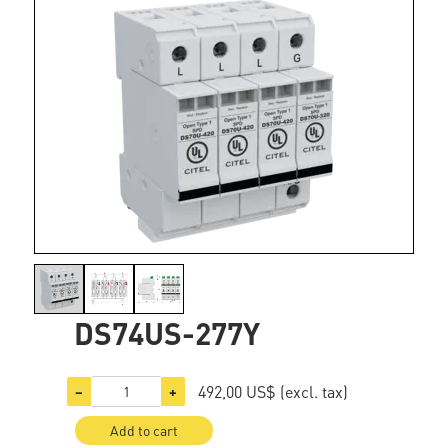
DS74US-277Y
492,00 US$
(excl. tax)
−
+
Add to cart