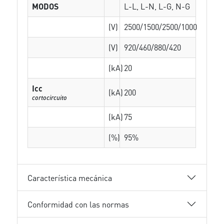
MODOS
L-L, L-N, L-G, N-G
(V)
2500/1500/2500/1000
(V)
920/460/880/420
(kA)
20
Icc
(kA)
200
cortocircuito
(kA)
75
(%)
95%
Característica mecánica
Conformidad con las normas