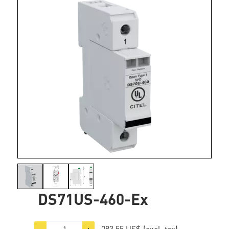
DS71US-460-Ex
283,55 US$
(excl. tax)
−
+