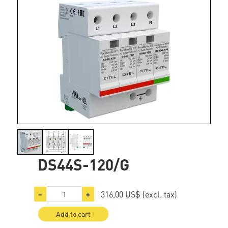
DS44S-120/G
316,00 US$
(excl. tax)
−
+
Add to cart