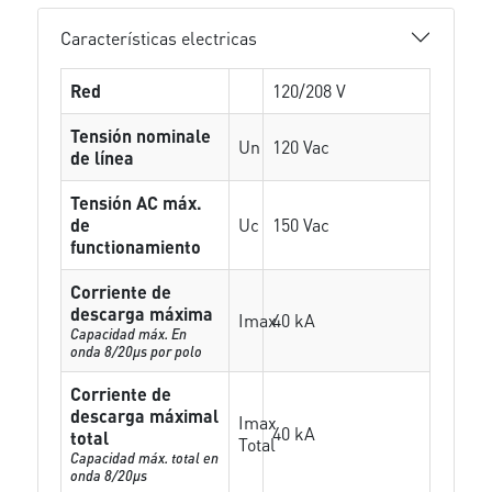
Características electricas
Red
120/208 V
Tensión nominale
Un
120 Vac
de línea
Tensión AC máx.
de
Uc
150 Vac
functionamiento
Corriente de
descarga máxima
Imax
40 kA
Capacidad máx. En
onda 8/20µs por polo
Corriente de
descarga máximal
Imax
40 kA
total
Total
Capacidad máx. total en
onda 8/20µs