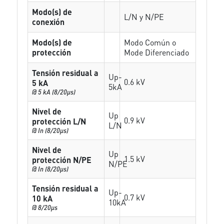
Modo(s) de
L/N y N/PE
conexión
Modo(s) de
Modo Común o
protección
Mode Diferenciado
Tensión residual a
Up-
0.6 kV
5 kA
5kA
@ 5 kA (8/20µs)
Nivel de
Up
0.9 kV
protección L/N
L/N
@ In (8/20µs)
Nivel de
Up
1.5 kV
protección N/PE
N/PE
@ In (8/20µs)
Tensión residual a
Up-
0.7 kV
10 kA
10kA
@ 8/20µs