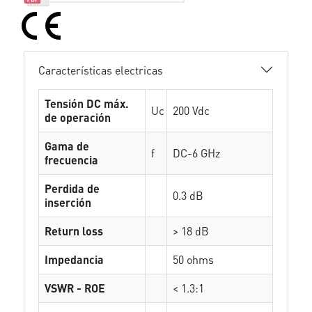
Características electricas
Tensión DC máx.
Uc
200 Vdc
de operación
Gama de
f
DC-6 GHz
frecuencia
Perdida de
0.3 dB
inserción
Return loss
> 18 dB
Impedancia
50 ohms
VSWR - ROE
< 1.3:1