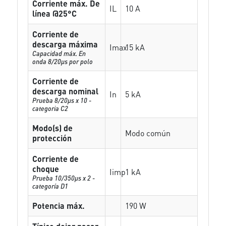
Corriente máx. De
IL
10 A
línea @25°C
Corriente de
descarga máxima
Imax
15 kA
Capacidad máx. En
onda 8/20µs por polo
Corriente de
descarga nominal
In
5 kA
Prueba 8/20µs x 10 -
categoria C2
Modo(s) de
Modo común
protección
Corriente de
choque
Iimp
1 kA
Prueba 10/350µs x 2 -
categoría D1
Potencia máx.
190 W