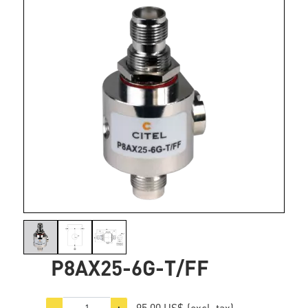
P8AX25-6G-T/FF
95,00 US$
(excl. tax)
−
+