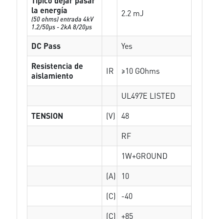
Típico dejar pasar
la energía
2.2 mJ
(50 ohms) entrada 4kV
1.2/50μs - 2kA 8/20μs
DC Pass
Yes
Resistencia de
IR
≥10 GOhms
aislamiento
UL497E LISTED
TENSION
(V)
48
RF
1W+GROUND
(A)
10
(C)
-40
(C)
+85