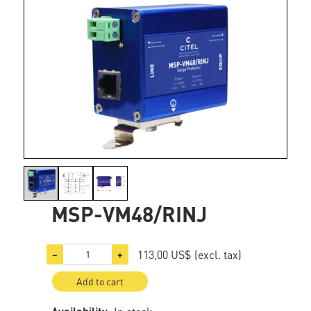
MSP-VM48/RINJ
113,00 US$
(excl. tax)
−
+
Add to cart