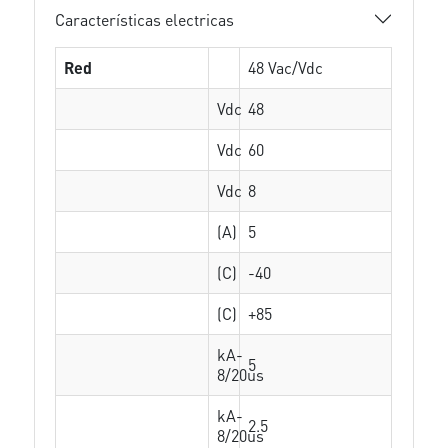
Características electricas
Red
48 Vac/Vdc
Vdc
48
Vdc
60
Vdc
8
(A)
5
(C)
-40
(C)
+85
kA-
5
8/20us
kA-
2.5
8/20us