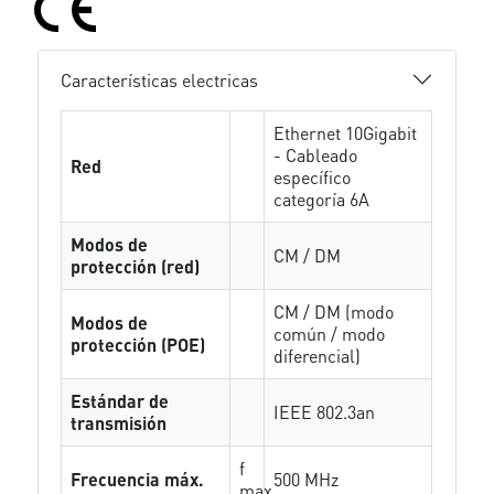
Características electricas
Ethernet 10Gigabit
- Cableado
Red
específico
categoría 6A
Modos de
CM / DM
protección (red)
CM / DM (modo
Modos de
común / modo
protección (POE)
diferencial)
Estándar de
IEEE 802.3an
transmisión
f
Frecuencia máx.
500 MHz
max.