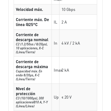
Velocidad máx.
10 Gbps
Corriente máx. De
IL
2 A
línea @25°C
Corriente de
descarga nominal
In
4 kV / 2 kA
C2 (1.2/50us / 8/20µs),
10 aplicaciones, X-C
(Línea/Tierra)
Corriente de
descarga máxima
Imax
2 kA
Capacidad máx. En
onda 8/20µs, X-C
(Línea/Tierra)
Nivel de
protección
Up
≤ 20 V
C3 (10/1000μs), 300
aplicaciones@10 A, Y-Y
(Línea/Línea)