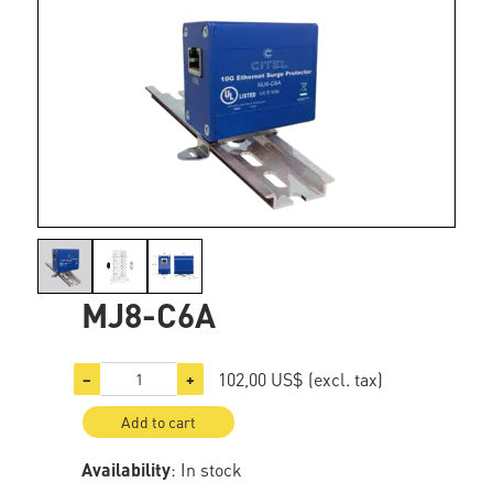
MJ8-C6A
102,00 US$
(excl. tax)
−
+
Add to cart
Availability
: In stock