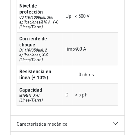
Nivel de
protección
Up
< 500 V
C3 (10/1000μs), 300
aplicaciones@10 A, Y-C
(Línea/Tierra)
Corriente de
choque
Iimp
400 A
D1 (10/350μs), 2
aplicaciones, X-C
(Línea/Tierra)
Resistencia en
~ 0 ohms
línea (± 10%)
Capacidad
C
< 5 pF
@1MHz, X-C
(Línea/Tierra)
Característica mecánica