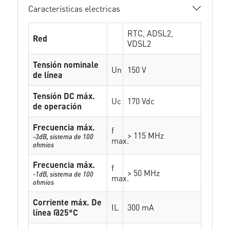
Características electricas
RTC, ADSL2,
Red
VDSL2
Tensión nominale
Un
150 V
de línea
Tensión DC máx.
Uc
170 Vdc
de operación
Frecuencia máx.
f
> 115 MHz
-3dB, sistema de 100
max.
ohmios
Frecuencia máx.
f
> 50 MHz
-1dB, sistema de 100
max.
ohmios
Corriente máx. De
IL
300 mA
línea @25°C