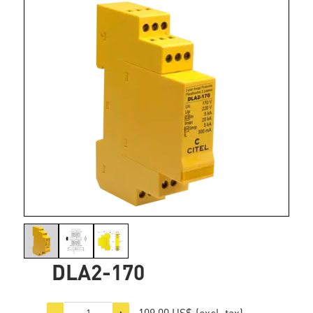
DLA2-170
109,00 US$
(excl. tax)
−
+