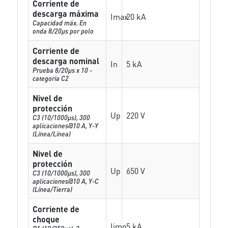
Corriente de
descarga máxima
Imax
20 kA
Capacidad máx. En
onda 8/20µs por polo
Corriente de
descarga nominal
In
5 kA
Prueba 8/20µs x 10 -
categoria C2
Nivel de
protección
Up
220 V
C3 (10/1000μs), 300
aplicaciones@10 A, Y-Y
(Línea/Línea)
Nivel de
protección
Up
650 V
C3 (10/1000μs), 300
aplicaciones@10 A, Y-C
(Línea/Tierra)
Corriente de
choque
Iimp
5 kA