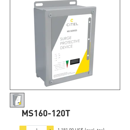
MS160-120T
1.181,00 US$
(excl. tax)
−
+