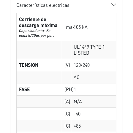
Características electricas
Corriente de
descarga máxima
Imax
105 kA
Capacidad máx. En
onda 8/20µs por polo
UL1449 TYPE 1
LISTED
TENSION
(V)
120/240
AC
FASE
(PH)
1
(A)
N/A
(C)
-40
(C)
+85