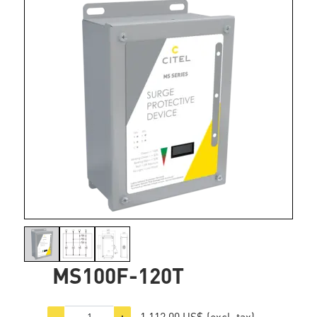
MS100F-120T
1.112,00 US$
(excl. tax)
−
+