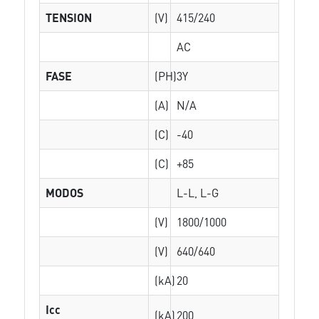
TENSION
(V)
415/240
AC
FASE
(PH)
3Y
(A)
N/A
(C)
-40
(C)
+85
MODOS
L-L, L-G
(V)
1800/1000
(V)
640/640
(kA)
20
Icc
(kA)
200